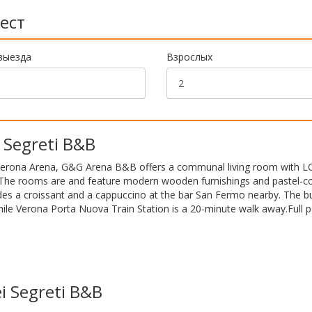
ест
выезда
Взрослых
 Segreti B&B
e Verona Arena, G&G Arena B&B offers a communal living room with L
t. The rooms are and feature modern wooden furnishings and pastel-c
des a croissant and a cappuccino at the bar San Fermo nearby. The bu
hile Verona Porta Nuova Train Station is a 20-minute walk away.Full
i Segreti B&B