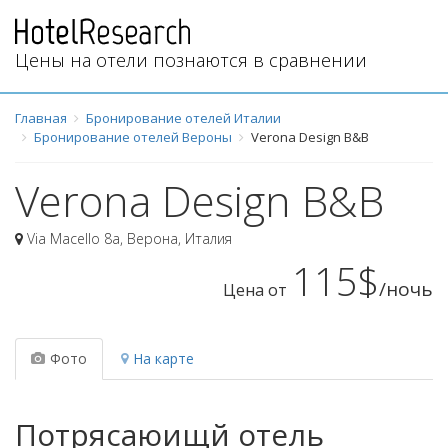
Цены на отели познаются в сравнении
Главная
Бронирование отелей Италии
Бронирование отелей Вероны
Verona Design B&B
Verona Design B&B
Via Macello 8a
,
Верона
,
Италия
115$
/ночь
Цена от
Фото
На карте
Потрясаюищй отель