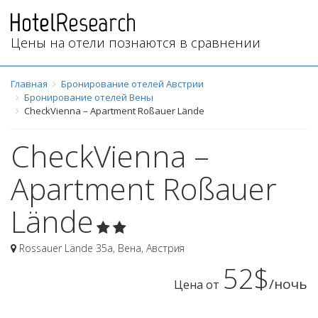
Цены на отели познаются в сравнении
Главная
Бронирование отелей Австрии
Бронирование отелей Вены
CheckVienna – Apartment Roßauer Lände
CheckVienna –
Apartment Roßauer
Lände
Rossauer Lände 35a
,
Вена
,
Австрия
52$
/ночь
Цена от