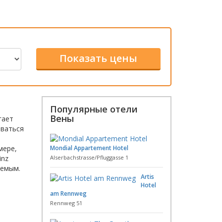
Популярные отели
Вены
гает
оваться
ы
мере,
Mondial Appartement Hotel
inz
Alserbachstrasse/Pfluggasse 1
аемым.
Artis
Hotel
am Rennweg
Rennweg 51