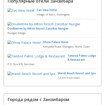
Популярные отели Занзибара
Zan View Hotel
Village of Kairo, Kiwengwa
Doubletree by Hilton Resort Zanzibar Nungwi
Nungwi Village
Dhow Palace Hotel
Kenyatta Road, Shangani, Stone Town
Twisted Palms Lodge
& Restaurant
P.O. Box 870 Zanzibar
Waridi Beach Resort and Spa
1,4 km from town
Города рядом с Занзибаром