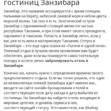
гостиниц Занзибара
Занзибар. Это название ассоциируется с ярким солнцем,
пальмами на берегу, небесной синевой моря и небом цвета
морской волны. Так оно и есть. Экзотический остров
Занзибар с одноименной столицей является частью
республики Танзании, и при этом имеет своего президента,
парламент и таможню. Попасть в Занзибар легко, если у
вас уже есть виза в материковую Танзанию. Отпуск в
Занзибаре – это еще одна сказка из «Тысячи и одной ночи».
Пляжный отдых в лучшем своем проявлении вам будет
обеспечен, даже если вы планируете самостоятельную
поездку и хотите лично
забронировать отель в
Занзибаре
.
Конечно же, начать нужно с определения времени своего
предполагаемого отдыха. Если вы точно решили, что один
из великолепных пляжей Занзибара ждет именно вас,
вводите на сайте онлайн бронирования отелей в
соответствующее поле дату заезда и дату выбытия из
гостиницы. На Занзибаре вы найдете отели, входящие в
мировые цепочки, и уровень сервиса в них,
соответствующий статусу. Этотакиеотели, как Bluebay