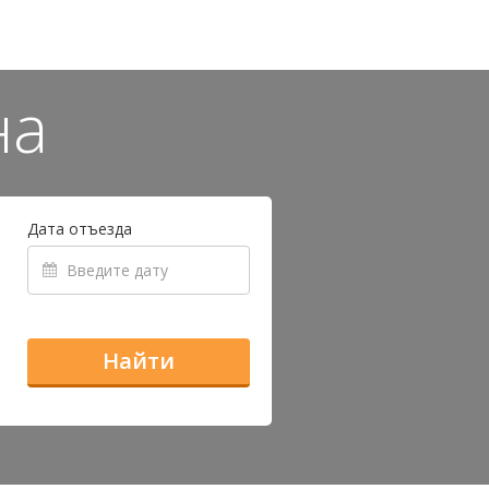
на
Дата отъезда
Найти