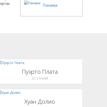
рортах.
Панама
Пуэрто Плата
22 отелей
Хуан Долио