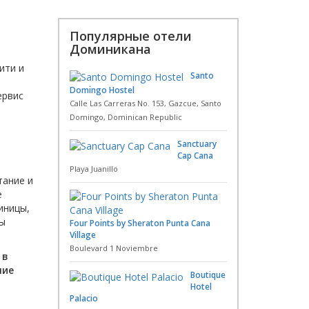
Популярные отели
Доминикана
ити и
Santo
Domingo Hostel
ервис
Calle Las Carreras No. 153, Gazcue, Santo
Domingo, Dominican Republic
Sanctuary
Cap Cana
Playa Juanillo
тание и
е
иницы,
ны
Four Points by Sheraton Punta Cana
Village
Boulevard 1 Noviembre
 в
ние
Boutique
Hotel
Palacio