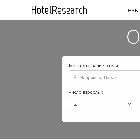
Цены 
О
Место/название отеля
Число взрослых