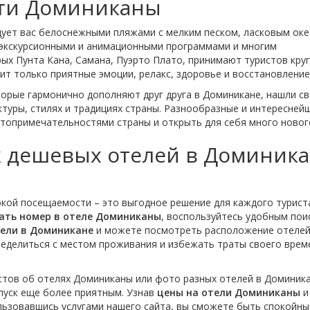
ти Доминиканы
дует вас белоснежными пляжами с мелким песком, ласковым оке
 экскурсионными и анимационными программами и многим
ых Пунта Кана, Самана, Пуэрто Плато, принимают туристов кру
т только приятные эмоции, релакс, здоровье и восстановление
торые гармонично дополняют друг друга в Доминикане, нашли с
туры, стилях и традициях страны. Разнообразные и интересней
топримечательностями страны и открыть для себя много новог
 дешевых отелей в Доминик
кой посещаемости – это выгодное решение для каждого турист
ать номер в отеле Доминиканы
, воспользуйтесь удобным пои
тели в Доминикане
и можете посмотреть расположение отелей
еделиться с местом проживания и избежать траты своего врем
стов об отелях Доминиканы или фото разных отелей в Доминика
пуск еще более приятным. Узнав
цены на отели Доминиканы
и
льзовавшись услугами нашего сайта, вы сможете быть спокойн