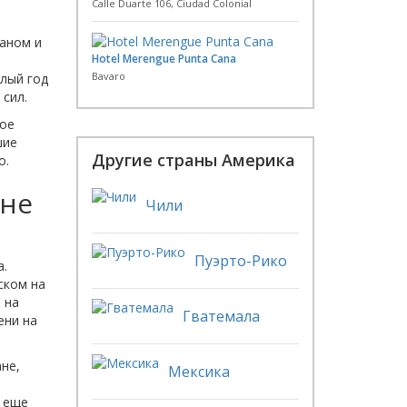
Calle Duarte 106, Ciudad Colonial
аном и
Hotel Merengue Punta Cana
Bavaro
глый год
 сил.
вое
шие
Другие страны Америка
о.
ане
Чили
Пуэрто-Рико
а.
ском на
 на
Гватемала
ени на
не,
Мексика
ы еще