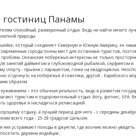
 гостиниц Панамы
ителям спокойный, размеренный отдых. Ведь не найти ничего луч
олепной природы.
ешейке, который соединяет Северную и Южную Америку, ее омы
 Современные города полны мест для остановки туристов, поэто
 проблем. Океанские побережья интересны не только просторн
ля занятий дайвингом и глубоководной рыбалкой, серфингом и
му спорту - прыжки с парашютом, гонки на квадроциклах. Неос
но отдохнуть на побережье Атлантики, другой - Карибского мо
шим образом.
луживанием – это обычная реальность, ведь в развитом госуда
агают туристам и оздоровительный отдых: йогу, фитнес, SPА. В
 здоровье и насладиться релаксацией.
орошему отдыху, а лучший период для него - с середины декабр
нии всего года - 25-28 градусов Цельсия.
ля них устраивают походы в джунгли, где воочию можно увидеть
 посетить деревни индейцев.