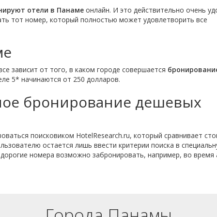
нируют отели в Панаме
онлайн. И это действительно очень уд
рать тот номер, который полностью может удовлетворить все
ме
все зависит от того, в каком городе совершается
бронировани
еле 5* начинаются от 250 долларов.
ьное бронирование дешевых
оваться поисковиком HotelResearch.ru, который сравнивает ст
льзователю остается лишь ввести критерии поиска в специаль
Недорогие номера возможно забронировать, например, во время 
Города Панамы