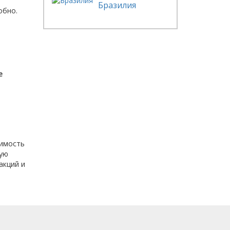
Бразилия
обно.
е
оимость
ную
акций и