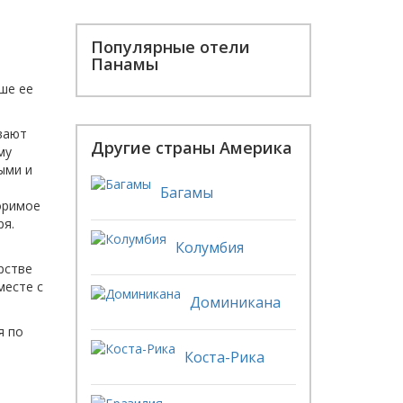
Популярные отели
Панамы
ше ее
вают
Другие страны Америка
му
ыми и
Багамы
поримое
ря.
Колумбия
рстве
месте с
Доминикана
я по
Коста-Рика