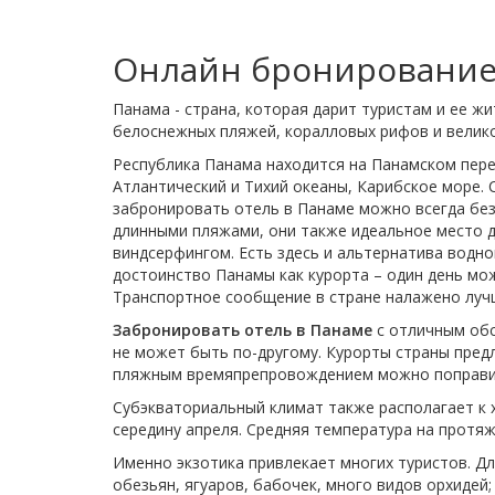
Онлайн бронирование
Панама - страна, которая дарит туристам и ее ж
белоснежных пляжей, коралловых рифов и велик
Республика Панама находится на Панамском пер
Атлантический и Тихий океаны, Карибское море.
забронировать отель в Панаме можно всегда без
длинными пляжами, они также идеальное место д
виндсерфингом. Есть здесь и альтернатива водно
достоинство Панамы как курорта – один день мож
Транспортное сообщение в стране налажено луч
Забронировать отель в Панаме
с отличным обс
не может быть по-другому. Курорты страны предл
пляжным времяпрепровождением можно поправить
Субэкваториальный климат также располагает к х
середину апреля. Средняя температура на протяже
Именно экзотика привлекает многих туристов. Д
обезьян, ягуаров, бабочек, много видов орхидей;