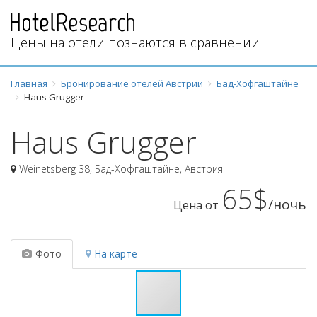
Цены на отели познаются в сравнении
Главная
Бронирование отелей Австрии
Бад-Хофгаштайне
Haus Grugger
Haus Grugger
Weinetsberg 38
,
Бад-Хофгаштайне
,
Австрия
65$
/ночь
Цена от
Фото
На карте