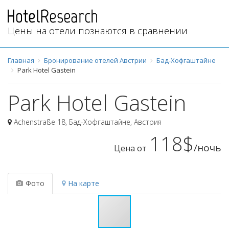
Цены на отели познаются в сравнении
Главная
Бронирование отелей Австрии
Бад-Хофгаштайне
Park Hotel Gastein
Park Hotel Gastein
Achenstraße 18
,
Бад-Хофгаштайне
,
Австрия
118$
/ночь
Цена от
Фото
На карте