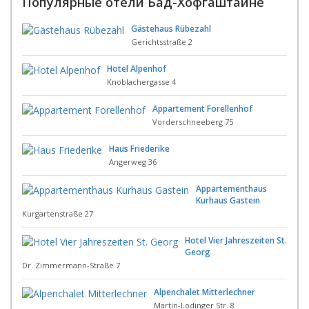
Популярные отели Бад-Хофгаштайне
Gästehaus Rübezahl
Gerichtsstraße 2
Hotel Alpenhof
Knoblachergasse 4
Appartement Forellenhof
Vorderschneeberg 75
Haus Friederike
Angerweg 36
Appartementhaus
Kurhaus Gastein
Kurgartenstraße 27
Hotel Vier Jahreszeiten St.
Georg
Dr. Zimmermann-Straße 7
Alpenchalet Mitterlechner
Martin-Lodinger Str. 8