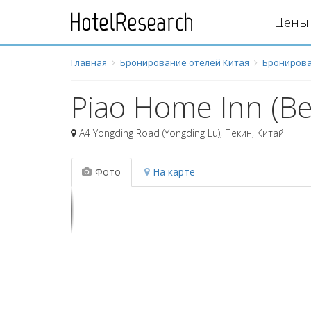
Цены 
Главная
Бронирование отелей Китая
Бронирова
Piao Home Inn (Be
A4 Yongding Road (Yongding Lu)
,
Пекин
,
Китай
Фото
На карте