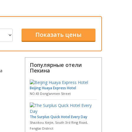
Популярные отели
Пекина
ра
Beijing Huaya Express Hotel
NO.43 Dong'anmen Street
The Surplus Quick Hotel Every Day
Shazikou Xiejie, South 3rd Ring Road,
Fengtai District