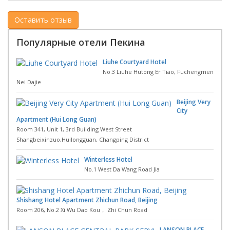
Популярные отели Пекина
Liuhe Courtyard Hotel
No.3 Liuhe Hutong Er Tiao, Fuchengmen
Nei Dajie
Beijing Very
City
Apartment (Hui Long Guan)
Room 341, Unit 1, 3rd Building West Street
Shangbeixinzuo,Huilongguan, Changping District
Winterless Hotel
No.1 West Da Wang Road Jia
Shishang Hotel Apartment Zhichun Road, Beijing
Room 206, No.2 Xi Wu Dao Kou， Zhi Chun Road
LANSON PLACE