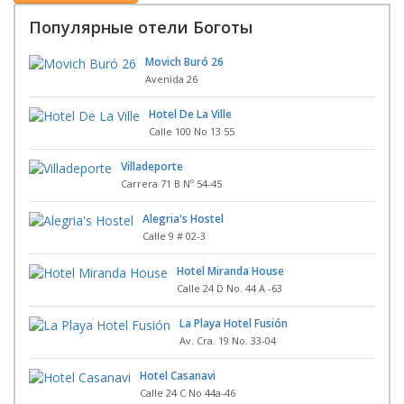
Популярные отели Боготы
Movich Buró 26
Avenida 26
Hotel De La Ville
Calle 100 No 13 55
Villadeporte
Carrera 71 B Nº 54-45
Alegria's Hostel
Calle 9 # 02-3
Hotel Miranda House
Calle 24 D No. 44 A -63
La Playa Hotel Fusión
Av. Cra. 19 No. 33-04
Hotel Casanavi
Calle 24 C No 44a-46