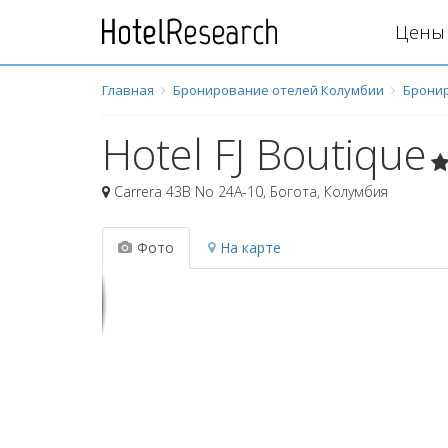
Цены 
Главная
Бронирование отелей Колумбии
Бронир
Hotel FJ Boutique
Carrera 43B No 24A-10
,
Богота
,
Колумбия
Фото
На карте