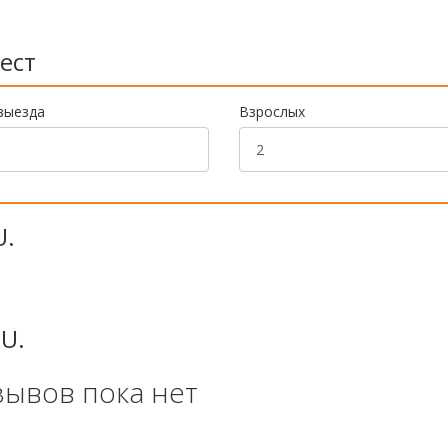
ест
выезда
Взрослых
U.
.U.
зывов пока нет