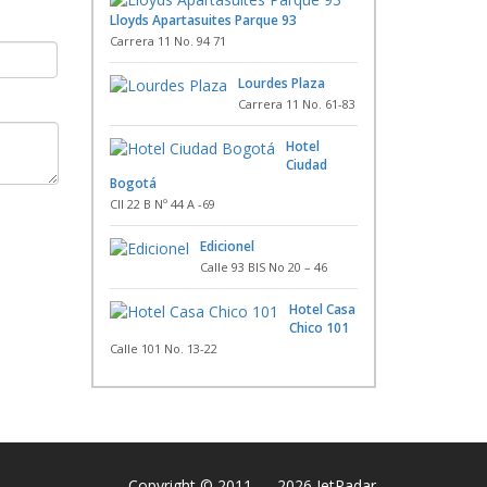
Lloyds Apartasuites Parque 93
Carrera 11 No. 94 71
Lourdes Plaza
Carrera 11 No. 61-83
Hotel
Ciudad
Bogotá
Cll 22 B Nº 44 A -69
Edicionel
Calle 93 BIS No 20 – 46
Hotel Casa
Chico 101
Calle 101 No. 13-22
Copyright © 2011 — 2026 JetRadar