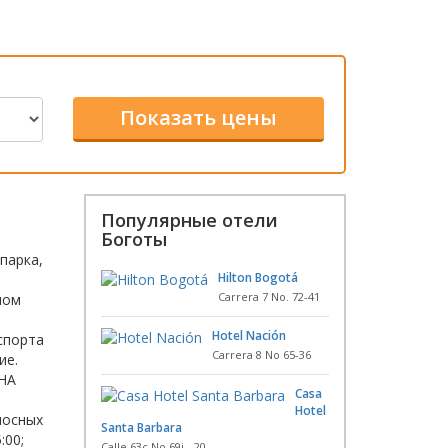
Популярные отели
Боготы
парка,
Hilton Bogotá
Carrera 7 No. 72-41
ном
Hotel Nación
спорта
Carrera 8 No 65-36
ие.
НА
Casa
Hotel
носных
Santa Barbara
:00;
Calle 63c No 69j - 20