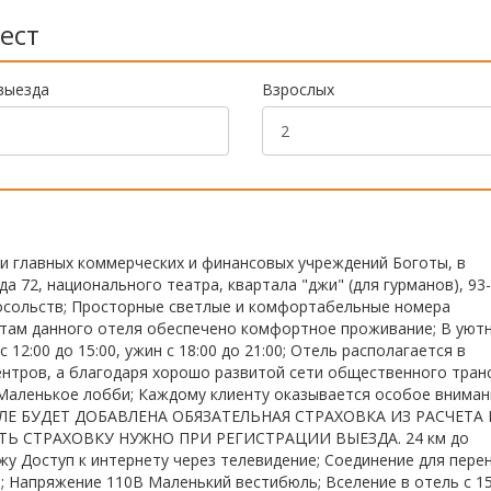
ест
выезда
Взрослых
ии главных коммерческих и финансовых учреждений Боготы, в
 72, национального театра, квартала "джи" (для гурманов), 93-
 посольств; Просторные светлые и комфортабельные номера
там данного отеля обеспечено комфортное проживание; В уют
с 12:00 до 15:00, ужин с 18:00 до 21:00; Отель располагается в
центров, а благодаря хорошо развитой сети общественного тран
 Маленькое лобби; Каждому клиенту оказывается особое вниман
ЛЕ БУДЕТ ДОБАВЛЕНА ОБЯЗАТЕЛЬНАЯ СТРАХОВКА ИЗ РАСЧЕТА 
Ь СТРАХОВКУ НУЖНО ПРИ РЕГИСТРАЦИИ ВЫЕЗДА. 24 км до
жу Доступ к интернету через телевидение; Соединение для пере
; Напряжение 110В Маленький вестибюль; Вселение в отель с 15