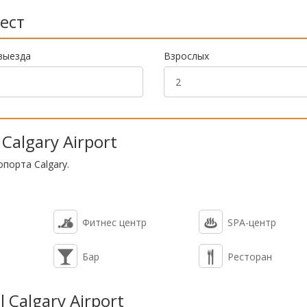
ест
выезда
Взрослых
Calgary Airport
порта Calgary.
Фитнес центр
SPA-центр
Бар
Ресторан
 Calgary Airport