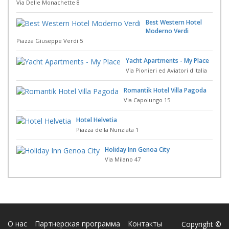
Via Delle Monachette 8
Best Western Hotel
Moderno Verdi
Piazza Giuseppe Verdi 5
Yacht Apartments - My Place
Via Pionieri ed Aviatori d'Italia
Romantik Hotel Villa Pagoda
Via Capolungo 15
Hotel Helvetia
Piazza della Nunziata 1
Holiday Inn Genoa City
Via Milano 47
О нас
Партнерская программа
Контакты
Copyright ©