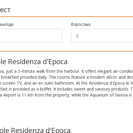
ест
выезда
Взрослых
le Residenza d'Epoca
, just a 5-minute walk from the harbour. It offers elegant air-condit
e breakfast provided daily. The rooms feature a modern décor and de
flat-screen TV, and an en suite bathroom. At the Residenza d'Epoca le 
fast is provided as a buffet. It includes sweet and savoury products. 
a Airport is 11 km from the property, while the Aquarium of Genoa is 
le Residenza d'Epoca