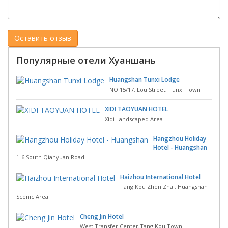
Популярные отели Хуаншань
Huangshan Tunxi Lodge
NO.15/17, Lou Street, Tunxi Town
XIDI TAOYUAN HOTEL
Xidi Landscaped Area
Hangzhou Holiday
Hotel - Huangshan
1-6 South Qianyuan Road
Haizhou International Hotel
Tang Kou Zhen Zhai, Huangshan
Scenic Area
Cheng Jin Hotel
West Transfer Center,Tang Kou Town