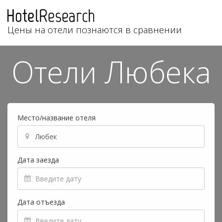
Цены на отели познаются в сравнении
Отели Любека
Место/название отеля
Дата заезда
Дата отъезда