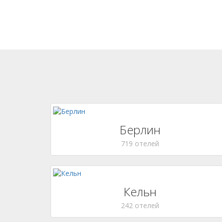
Берлин
719 отелей
Кельн
242 отелей