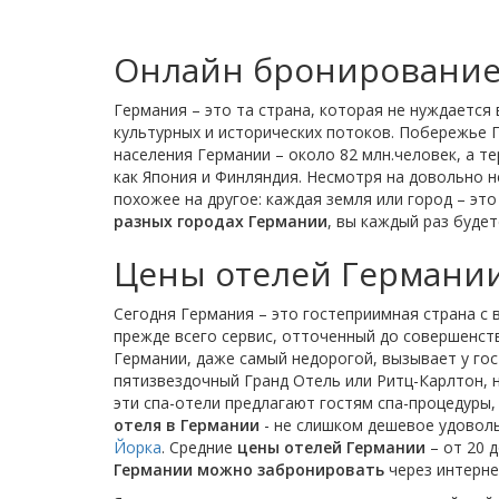
Онлайн бронирование
Германия – это та страна, которая не нуждается
культурных и исторических потоков. Побережье 
населения Германии – около 82 млн.человек, а т
как Япония и Финляндия. Несмотря на довольно н
похожее на другое: каждая земля или город – эт
разных городах Германии
, вы каждый раз будет
Цены отелей Германи
Сегодня Германия – это гостеприимная страна с
прежде всего сервис, отточенный до совершенст
Германии, даже самый недорогой, вызывает у гос
пятизвездочный Гранд Отель или Ритц-Карлтон, 
эти спа-отели предлагают гостям спа-процедуры,
отеля в Германии
- не слишком дешевое удоволь
Йорка
. Средние
цены отелей Германии
– от 20 
Германии можно забронировать
через интерне