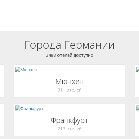
Города Германии
3488 отелей доступно
Мюнхен
311 отелей
Франкфурт
217 отелей