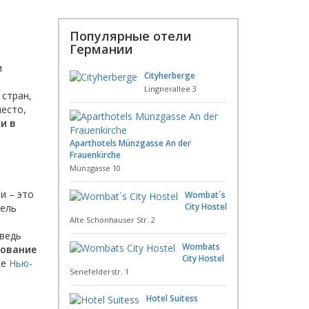
Популярные отели
Германии
и
Cityherberge
Lingnerallee 3
 стран,
место,
и в
Aparthotels Münzgasse An der
Frauenkirche
Münzgasse 10
и – это
Wombat´s
City Hostel
тель
Alte Schönhauser Str. 2
 ведь
Wombats
ование
City Hostel
же
Нью-
Senefelderstr. 1
Hotel Suitess