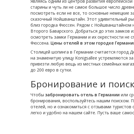
Являясь одним из центров развития европейской
старины и чуть ли не самое большое число древн
посмотреть если не все, то основные немецкие з
сказочный Нойшванштайн. Этот удивительный рыц
близ городка Фюссен. Рядом с Нойшванштайном н
Второго Баварского. Добраться до этих замков и
осмотреть замки Германии и их окрестности не 
Фюссена.
Цены отелей в этом городке Германи
Столицей шопинга в Германии считается город Д
на знаменитую улицу Konigsallee устремляются з
привезти любую вещь из местных семейных магаз
до 200 евро в сутки.
Бронирование и поиск
Чтобы
забронировать отель в Германии
или с
бронирования, воспользуйтесь нашим поиском. 
отелей, но и ознакомиться с отзывами туристов
легко и удобно на нашем сайте. Пусть ваше сам