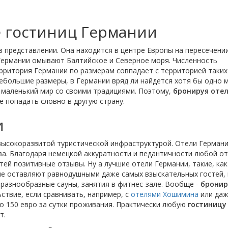
 гостиниц Германии
 в представлении. Она находится в центре Европы на пересечени
Германии омывают Балтийское и Северное моря. Численность
ерритория Германии по размерам совпадает с территорией таких
ебольшие размеры, в Германии вряд ли найдется хотя бы одно 
о маленький мир со своими традициями. Поэтому,
бронируя отел
е попадать словно в другую страну.
и
 высокоразвитой туристической инфраструктурой. Отели Германи
ва. Благодаря немецкой аккуратности и педантичности любой о
тей позитивные отзывы. Ну а лучшие отели Германии, такие, как
не оставляют равнодушными даже самых взыскательных гостей,
 разнообразные сауны, занятия в фитнес-зале. Вообще -
бронир
ствие, если сравнивать, например, с
отелями Хошимина
или да
до 150 евро за сутки проживания. Практически любую
гостиницу
т.