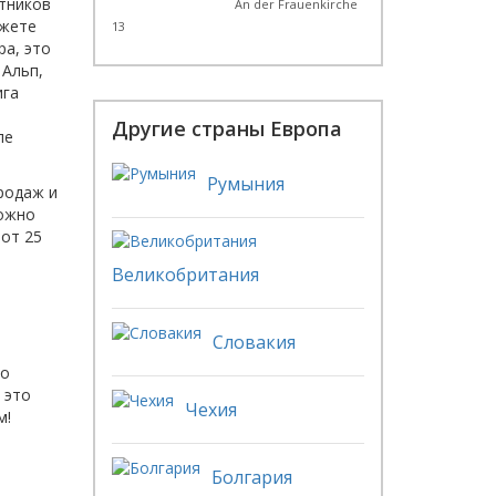
ятников
An der Frauenkirche
ожете
13
ра, это
 Альп,
ига
Другие страны Европа
ле
Румыния
родаж и
можно
от 25
Великобритания
Словакия
то
 это
Чехия
м!
Болгария