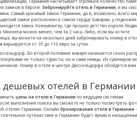
 цивилизации, Германия насчитывает огромное количество пам
их замков в Европе.
Забронируйте отель в Германии
, и вы см
амки. Самый красивый замок Германии, да и, возможно, всего ми
арский замок расположен в самом сердце Баварии, у подножия
аходится замок Хоэншвангау, где прошло детство короля Людв
з Мюнхена можно менее, чем за 2 часа. Либо, если вы хотите
спеша, вы можете на несколько дней забронировать номер в оте
и
варьируются от 35 до 110 евро за сутки.
юссельдорф. Во второй половине января начинается сезон расп
а покупками не только туристы, но и сами немцы. Из сувениров 
инчиков. Номер в отеле в центре Дюссельдорфа обойдется вам 
 дешевых отелей в Германии
равнить
цены на отели в Германии
по ведущим системам
После выполнения поиска вы сможете не только посмотреть фо
 об отелях Германии. Онлайн
бронирование отеля в Германии
-
остоятельное путешествие в Германию будет ярким и насыщенны