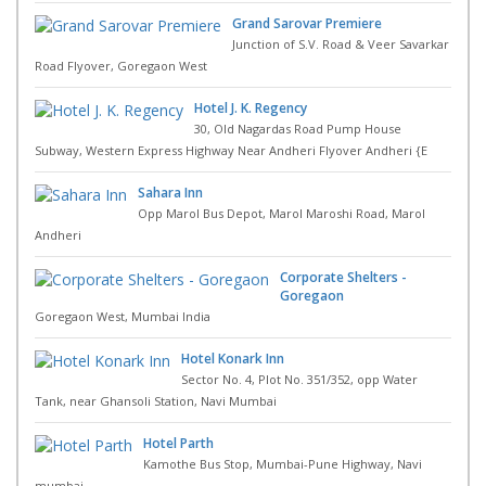
Grand Sarovar Premiere
Junction of S.V. Road & Veer Savarkar
Road Flyover, Goregaon West
Hotel J. K. Regency
30, Old Nagardas Road Pump House
Subway, Western Express Highway Near Andheri Flyover Andheri {E
Sahara Inn
Opp Marol Bus Depot, Marol Maroshi Road, Marol
Andheri
Corporate Shelters -
Goregaon
Goregaon West, Mumbai India
Hotel Konark Inn
Sector No. 4, Plot No. 351/352, opp Water
Tank, near Ghansoli Station, Navi Mumbai
Hotel Parth
Kamothe Bus Stop, Mumbai-Pune Highway, Navi
mumbai