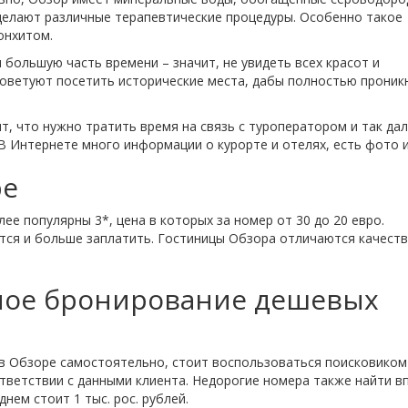
делают различные терапевтические процедуры. Особенно такое
онхитом.
 большую часть времени – значит, не увидеть всех красот и
оветуют посетить исторические места, дабы полностью проник
т, что нужно тратить время на связь с туроператором и так дал
В Интернете много информации о курорте и отелях, есть фото и
ре
лее популярны 3*, цена в которых за номер от 30 до 20 евро.
тся и больше заплатить. Гостиницы Обзора отличаются качест
ьное бронирование дешевых
 в Обзоре самостоятельно, стоит воспользоваться поисковиком
ответствии с данными клиента. Недорогие номера также найти в
нем стоит 1 тыс. рос. рублей.