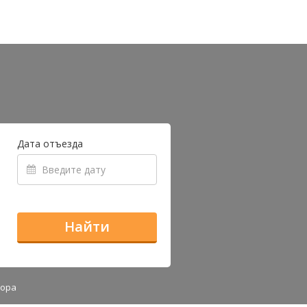
Дата отъезда
Найти
зора