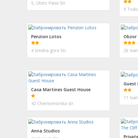
5, Otets Paisii Str
9 Todor
Penzion Lotos
Obzor 
4 Sredna gora Str.
26 Ivan
Guest 
Casa Martines Guest House
11 Ivan
42 Chernomorska str.
Anna Studios