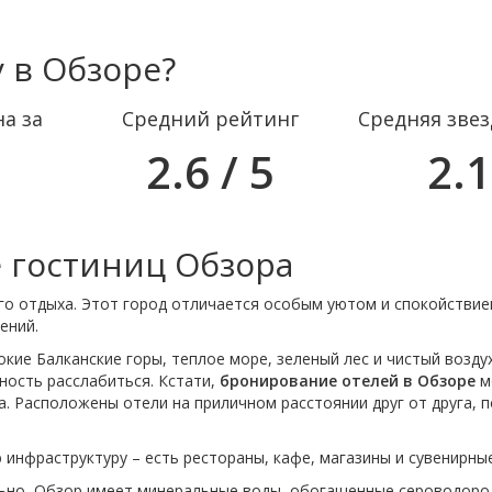
 в Обзоре?
а за
Средний рейтинг
Средняя зве
2.6 / 5
2.1
 гостиниц Обзора
го отдыха. Этот город отличается особым уютом и спокойствие
ений.
окие Балканские горы, теплое море, зеленый лес и чистый возду
ность расслабиться. Кстати,
бронирование отелей в Обзоре
м
. Расположены отели на приличном расстоянии друг от друга, 
 инфраструктуру – есть рестораны, кафе, магазины и сувенирные
ельно, Обзор имеет минеральные воды, обогащенные сероводоро