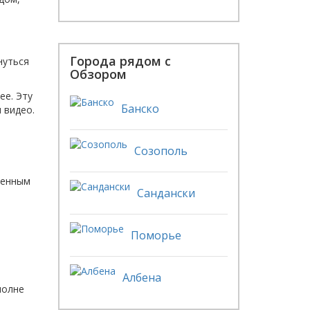
Города рядом с
нуться
Обзором
ее. Эту
Банско
 видео.
Созополь
венным
Сандански
Поморье
Албена
полне