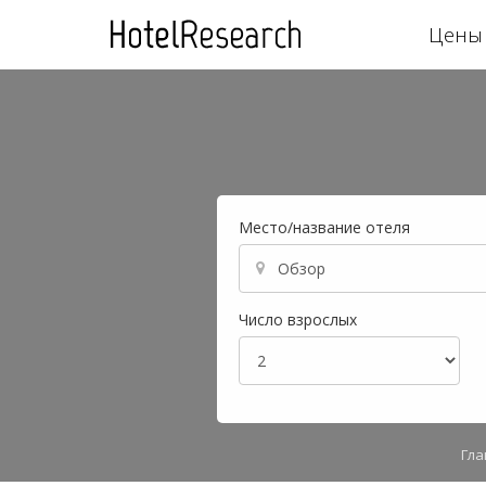
Цены 
Место/название отеля
Число взрослых
Гла