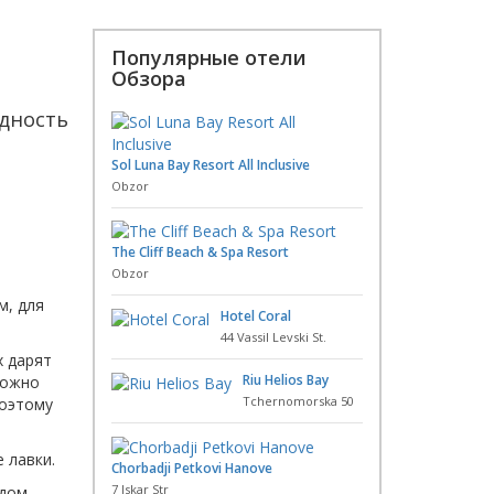
Популярные отели
Обзора
здность
Sol Luna Bay Resort All Inclusive
Obzor
The Cliff Beach & Spa Resort
Obzor
м, для
Hotel Coral
44 Vassil Levski St.
х дарят
Riu Helios Bay
ожно
Tchernomorska 50
поэтому
 лавки.
Chorbadji Petkovi Hanove
7 Iskar Str
дом,