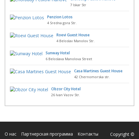
7 Iskar Str
Penzion Lotos
4 Sredna gora Str.
Roevi Guest House
4 Beloslav Manolov Str.
Sunway Hotel
6 Beloslava Manolova Street
Casa Martines Guest House
42 Chernomorska str.
Obzor City Hotel
26 Ivan Vazov Str.
О нас
Партнерская программа
Контакты
Copyright ©