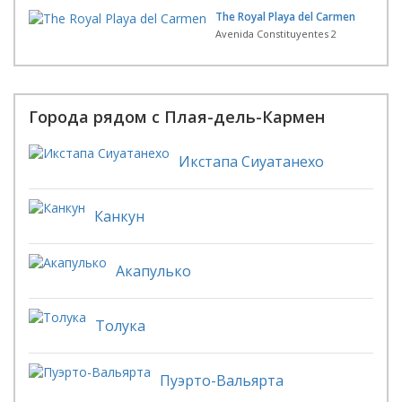
The Royal Playa del Carmen
Avenida Constituyentes 2
Города рядом с Плая-дель-Кармен
Икстапа Сиуатанехо
Канкун
Акапулько
Толука
Пуэрто-Вальярта