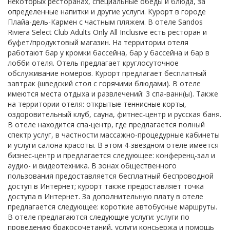
некоторых ресторанах, специальные обеды и блюда, за
определенные напитки и другие услуги. Курорт в городе
Плайа-дель-Кармен с частным пляжем. В отеле Sandos
Riviera Select Club Adults Only All Inclusive есть ресторан и
буфет/продуктовый магазин. На территории отеля
работают бар у кромки бассейна, бар у бассейна и бар в
лобби отеля. Отель предлагает круглосуточное
обслуживание номеров. Курорт предлагает бесплатный
завтрак (шведский стол с горячими блюдами). В отеле
имеются места отдыха и развлечений: 3 спа-ванн(ы). Также
на территории отеля: открытые теннисные корты,
оздоровительный клуб, сауна, фитнес-центр и русская баня.
В отеле находится спа-центр, где предлагается полный
спектр услуг, в частности массажно-процедурные кабинеты
и услуги салона красоты. В этом 4-звездном отеле имеется
бизнес-центр и предлагается следующее: конференц-зал и
аудио- и видеотехника. В зонах общественного
пользования предоставляется бесплатный беспроводной
доступ в Интернет; курорт также предоставляет точка
доступа в Интернет. За дополнительную плату в отеле
предлагается следующее: короткие автобусные маршруты.
В отеле предлагаются следующие услуги: услуги по
проведению бракосочетаний, услуги консьержа и помощь