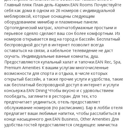
Главный пляж Плая-дель-Кармен.EAN Rooms Почувствуйте
себя как дома в одном из 26 номеров с индивидуальной
меблировкой, которые оснащены следующим
оборудованием: минибар и плазменные панели.
Ортопедический матрас, хлопчатобумажные простыни и
перьевое одеяло сделают ваш сон более комфортным. Из
номеров открывается вид на город и бассейн. Бесплатный
беспроводной доступ в интернет позволит всегда
оставаться на связи, а кабельное телевидение не даст
скучать. Индивидуальные ванные комнаты, душ.
Предоставляются купальный халат и тапочки.EAN Rec, Spa,
Premium Amenities К вашим услугам многочисленные
возможности для спорта и отдыха, в числе которых
открытый бассейн, а также прочие услуги и удобства, такие
как бесплатный беспроводной доступ в интернет и услуги
консьержа.EAN Dining Чтобы вкусно и с удовольствием
пообедать, загляните в ресторан. Для тех, кто
предпочитает уединиться, отель предоставляет
обслуживание номеров (по расписанию). Бар в лобби отеля
предлагает ваши любимые напитки, чтобы расслабиться в
конце насыщенного дня.EAN Business, Other Amenities Для
удобства гостей предоставляется следующее: химчистка