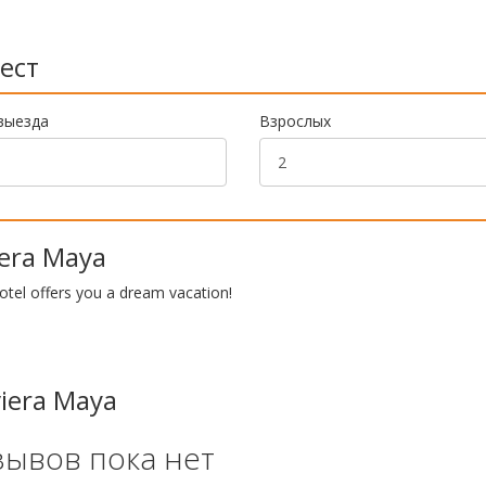
ест
выезда
Взрослых
iera Maya
 hotel offers you a dream vacation!
viera Maya
зывов пока нет