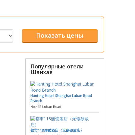
Популярные отели
Шанхая
Hanting Hotel Shanghai Luban Road
Branch
No.412 Luban Road
都市118连锁酒店（无锡硕放店）