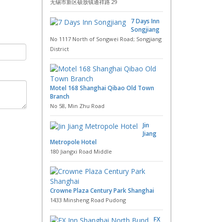
无锡市新区硕放镇通祥路 29
7 Days Inn
Songjiang
No 1117 North of Songwei Road; Songjiang
District
Motel 168 Shanghai Qibao Old Town
Branch
No 58, Min Zhu Road
Jin
Jiang
Metropole Hotel
180 Jiangxi Road Middle
Crowne Plaza Century Park Shanghai
1433 Minsheng Road Pudong
FX