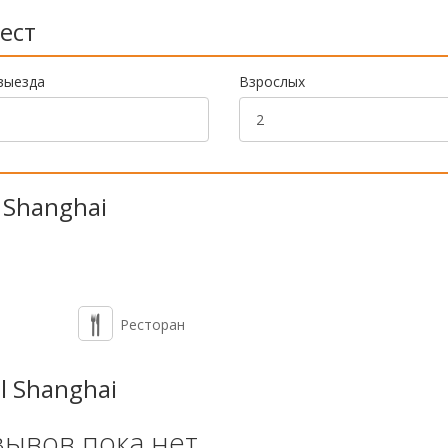
ест
выезда
Взрослых
 Shanghai
Ресторан
l Shanghai
зывов пока нет