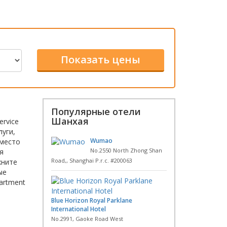
Популярные отели
Шанхая
rvice
луги,
Wumao
 место
No.2550 North Zhong Shan
я
Road,, Shanghai P.r.c. #200063
хните
ые
artment
Blue Horizon Royal Parklane
International Hotel
No.2991, Gaoke Road West