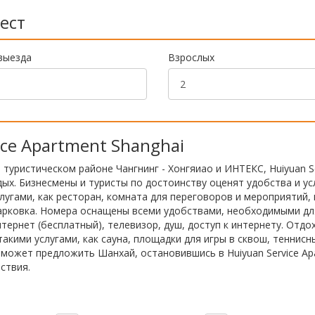
ест
выезда
Взрослых
ice Apartment Shanghai
уристическом районе Чангнинг - Хонгяиао и ИНТЕКС, Huiyuan Se
ых. Бизнесмены и туристы по достоинству оценят удобства и ус
лугами, как ресторан, комната для переговоров и мероприятий,
 парковка. Номера оснащены всеми удобствами, необходимыми дл
тернет (бесплатный), телевизор, душ, доступ к интернету. Отдо
акими услугами, как сауна, площадки для игры в сквош, теннисн
о может предложить Шанхай, остановившись в Huiyuan Service Ap
ствия.