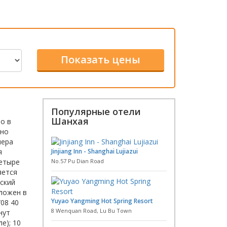
Популярные отели
Шанхая
о в
тно
мера
я
Jinjiang Inn - Shanghai Lujiazui
четыре
No.57 Pu Dian Road
яется
еский
оложен в
Yuyao Yangming Hot Spring Resort
08 40
8 Wenquan Road, Lu Bu Town
нут
е); 10