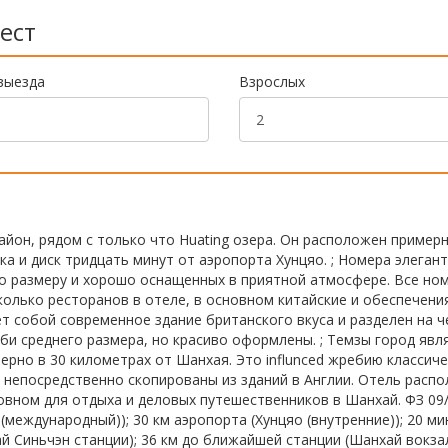
ест
выезда
Взрослых
йон, рядом с только что Huating озера. Он расположен примерн
 и диск тридцать минут от аэропорта Хунцяо. ; Номера элеган
о размеру и хорошо оснащенных в приятной атмосфере. Все но
сколько ресторанов в отеле, в основном китайские и обеспечени
ет собой современное здание британского вкуса и разделен на 
обби среднего размера, но красиво оформлены. ; Темзы город явл
ерно в 30 километрах от Шанхая. Это influnced жребию классич
 непосредственно скопированы из зданий в Англии. Отель расп
овном для отдыха и деловых путешественников в Шанхай. ФЗ 09/
(международный)); 30 км аэропорта (Хунцяо (внутренние)); 20 ми
 Синьчэн станции); 36 км до ближайшей станции (Шанхай вокзал