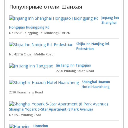
Популярные отели Шанхая
Jinjiang Inn
Shanghai
Hongqiao Huqingping Rd
No.655 Huqingping Rd, Minhang District,
Shijia Inn Nanjing Rd.
Pedestrian
No.427 Si Chuan Middle Road
Jin Jiang Inn Tangqiao
2200 Pudong South Road
Shanghai Huaxun
Hotel Huancheng
2390 Huancheng Road
Shanghai Yopark 5-Star Apartment (8 Park Avenue)
No.650, Wuding Road
Homeinn