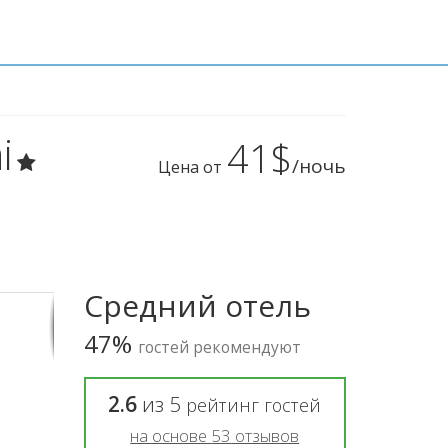
i
41$
/ночь
Цена от
Средний отель
47%
гостей рекомендуют
2.6
из
5
рейтинг гостей
на основе
53
отзывов