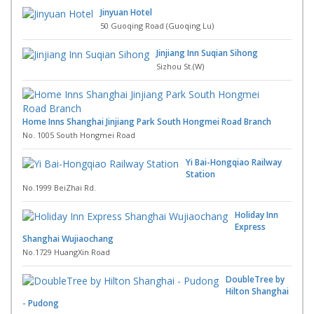
Jinyuan Hotel
50 Guoqing Road (Guoqing Lu)
Jinjiang Inn Suqian Sihong
Sizhou St.(W)
Home Inns Shanghai Jinjiang Park South Hongmei Road Branch
No. 1005 South Hongmei Road
Yi Bai-Hongqiao Railway
Station
No.1999 BeiZhai Rd.
Holiday Inn
Express
Shanghai Wujiaochang
No.1729 HuangXin Road
DoubleTree by
Hilton Shanghai
- Pudong