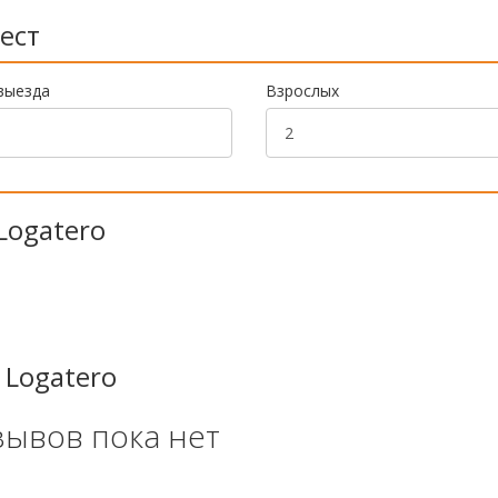
ест
выезда
Взрослых
Logatero
 Logatero
зывов пока нет