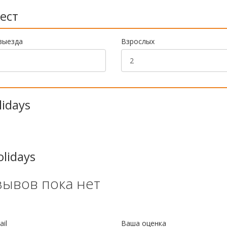
ест
выезда
Взрослых
lidays
lidays
зывов пока нет
il
Ваша оценка