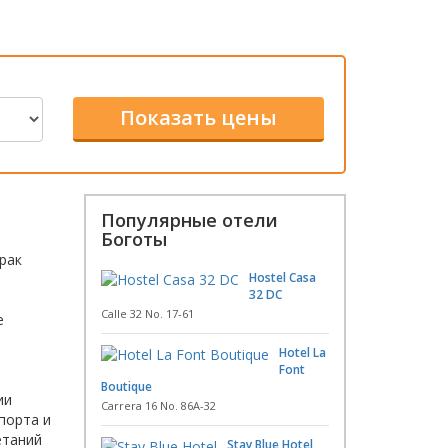
Популярные отели
Боготы
.
рак
Hostel Casa
32 DC
Calle 32 No. 17-61
е
Hotel La
Font
Boutique
ии
Carrera 16 No. 86A-32
порта и
етаний
Stay Blue Hotel