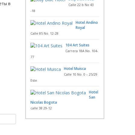
еты в
Calle 22 b No 43
-18
Hotel Andino
Royal
Calle 85 No. 12-28
104 Art Suites
Carrera 18A No. 104-
77
Hotel Muisca
Calle 10 No. 0 – 25/29
Este
Hotel
San
Nicolas Bogota
calle 38 29-12