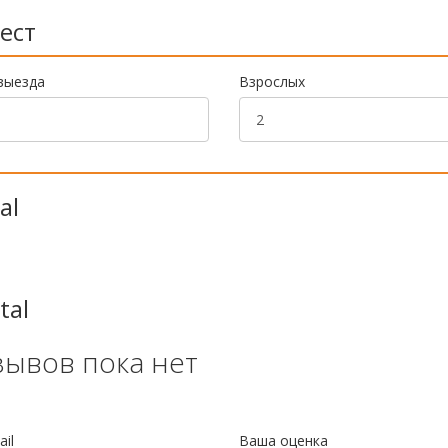
ест
выезда
Взрослых
al
tal
зывов пока нет
il
Ваша оценка