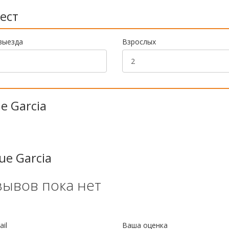
ест
выезда
Взрослых
e Garcia
ue Garcia
зывов пока нет
il
Ваша оценка