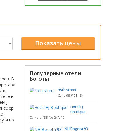
Популярные отели
Боготы
еров. В
кретаря
95th street
й и
Calle 95 # 21 - 34
отеле в
енц-
Hotel FJ
рансфер
Boutique
же
Carrera 43B No 24A-10
луги по
NH Bogotá 93