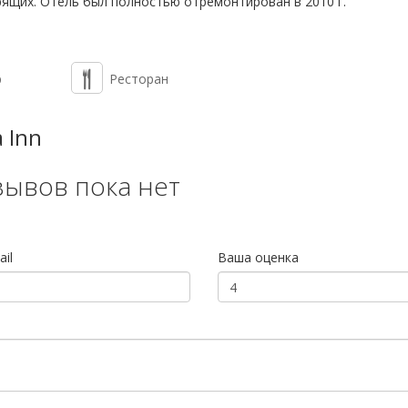
урящих. Отель был полностью отремонтирован в 2010 г.
р
Ресторан
 Inn
зывов пока нет
il
Ваша оценка