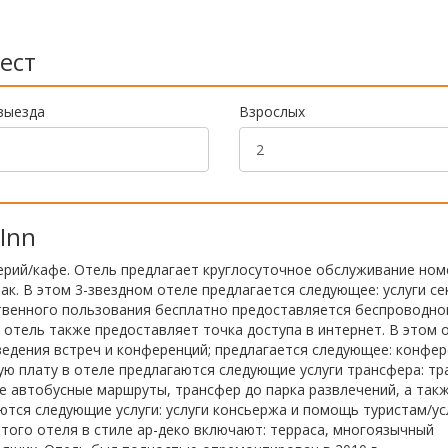
ест
выезда
Взрослых
Inn
етерий/кафе. Отель предлагает круглосуточное обслуживание ном
к. В этом 3-звездном отеле предлагается следующее: услуги се
твенного пользования бесплатно предоставляется беспроводно
отель также предоставляет точка доступа в интернет. В этом 
ведения встреч и конференций; предлагается следующее: конфер
ую плату в отеле предлагаются следующие услуги трансфера: т
ие автобусные маршруты, трансфер до парка развлечений, а так
ются следующие услуги: услуги консьержа и помощь туристам/ус
того отеля в стиле ар-деко включают: терраса, многоязычный