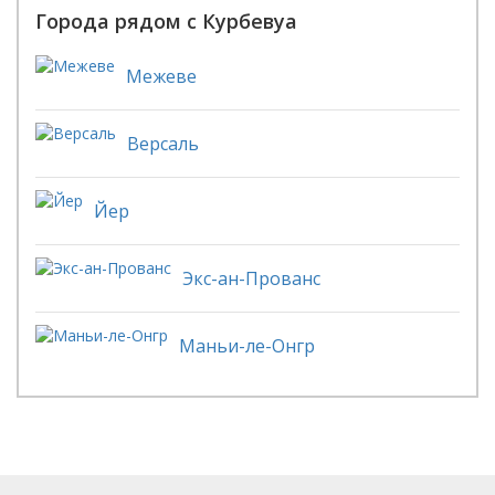
Города рядом с Курбевуа
Межеве
Версаль
Йер
Экс-ан-Прованс
Маньи-ле-Онгр