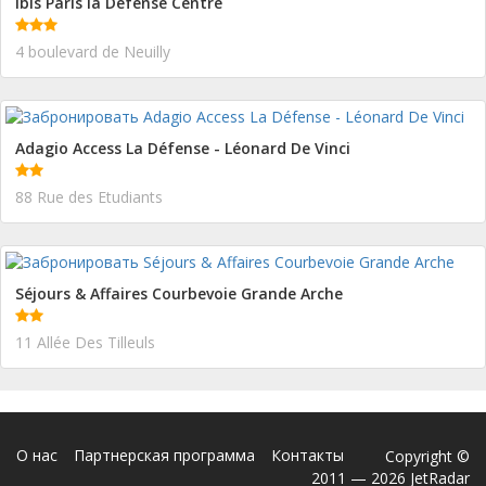
ibis Paris la Défense Centre
4 boulevard de Neuilly
Adagio Access La Défense - Léonard De Vinci
88 Rue des Etudiants
Séjours & Affaires Courbevoie Grande Arche
11 Allée Des Tilleuls
О нас
Партнерская программа
Контакты
Copyright ©
2011 — 2026 JetRadar