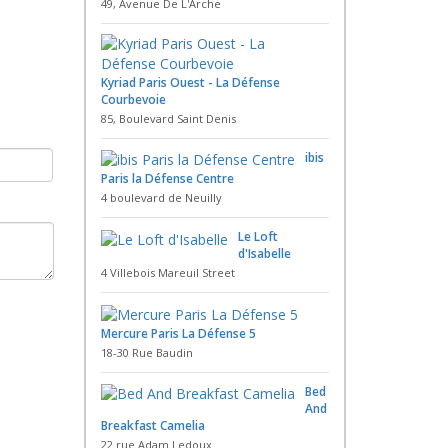
49, Avenue De L'Arche
Kyriad Paris Ouest - La Défense
Courbevoie
85, Boulevard Saint Denis
ibis
Paris la Défense Centre
4 boulevard de Neuilly
Le Loft
d'Isabelle
4 Villebois Mareuil Street
Mercure Paris La Défense 5
18-30 Rue Baudin
Bed
And
Breakfast Camelia
22 rue Adam Ledoux