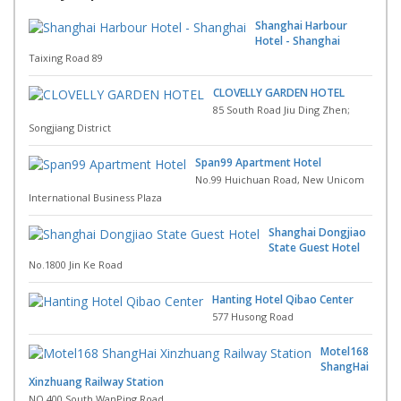
Shanghai Harbour
Hotel - Shanghai
Taixing Road 89
CLOVELLY GARDEN HOTEL
85 South Road Jiu Ding Zhen;
Songjiang District
Span99 Apartment Hotel
No.99 Huichuan Road, New Unicom
International Business Plaza
Shanghai Dongjiao
State Guest Hotel
No.1800 Jin Ke Road
Hanting Hotel Qibao Center
577 Husong Road
Motel168
ShangHai
Xinzhuang Railway Station
NO.400 South WanPing Road